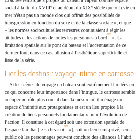
Crabtree remarque à propos du bateau à vapeur comme espace
e
e
social à la fin du XVIII
et au début du XIX
siècle que « la vie en
mer n'était pas un monde clos qui offrait des possibilités de
transgression en fonction du sexe et de la classe sociale », et que
« les normes socioculturelles terrestres continuaient à régir les
[18]
attitudes et les actions de toutes les personnes à bord
». La
limitation spatiale sur le pont du bateau et l’accentuation de ce
dernier font, dans ce cas, allusion à l’esthétique superficielle et
lisse de la série.
Lier les destins : voyage intime en carrosse
Si les scènes de voyage en bateau sont extrêmement limitées en
ce qui concerne leur importance dans l’intrigue, le carrosse semble
occuper un rôle plus crucial dans la mesure où il ménage un
espace d’intimité aux protagonistes et est un lieu propice à la
création de liens personnels fondamentaux pour l’évolution de
l’action. Il constitue à cet égard soit une extension spatiale de
[19]
l’espace familial (le « chez-soi
»), soit un lieu semi-privé, semi-
public où les personnages peuvent conclure des alliances à l’abri