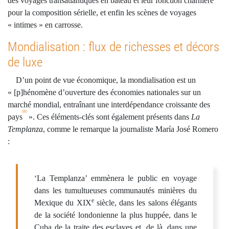
des voyages transatlantiques en bateau et leur fonction charnière
pour la composition sérielle, et enfin les scènes de voyages
« intimes » en carrosse.
Mondialisation : flux de richesses et décors
de luxe
D’un point de vue économique, la mondialisation est un
« [p]hénomène d’ouverture des économies nationales sur un
marché mondial, entraînant une interdépendance croissante des
[8]
pays
». Ces éléments-clés sont également présents dans
La
Templanza
, comme le remarque la journaliste María José Romero
:
‘La Templanza’ emmènera le public en voyage
dans les tumultueuses communautés minières du
e
Mexique du XIX
siècle, dans les salons élégants
de la société londonienne la plus huppée, dans le
Cuba de la traite des esclaves et, de là, dans une