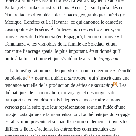
Soledad Montalvo, Mauro Larrea, Edward Clayden (Nathaniel
Parker) et Carola Gorostiza (Juana Acosta) – sont présentés en
étant rattachés d’emblée à des espaces géographiques précis (le
Mexique, Londres et La Havane), ce qui annonce le caractère
cosmopolite de la série. À l’intersection de ces trois lieux, on
trouve Jerez de la Frontera (en Espagne), lieu où se trouve « La
Templanza », les vignobles de la famille de Soledad, et qui
constitue l’ancrage spatial le plus important, étant donné qu’il
porte à la fois la trame et que s’y déroule aussi le
happy end
.
La transfiguration nostalgique vise surtout à créer une « sécurité
[5]
ontologique
» pour un public
mainstream
, qui s’inscrit dans une
[6]
tendance actuelle de la production de séries de
streaming
. Les
thématiques de la circulation, du voyage et des moyens de
transport se voient désormais intégrées dans ce cadre et nous
verrons par la suite que leur représentation soutient l’idée d’une
image nostalgique de la mondialisation. La thématique du voyage
est ainsi omniprésente et se manifeste non seulement à travers les
différents lieux d’actions, les entreprises commerciales des