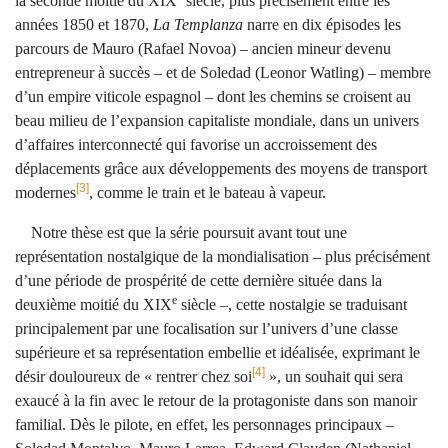
la seconde moitié du XIX
siècle, plus précisément entre les
années 1850 et 1870,
La Templanza
narre en dix épisodes les
parcours de Mauro (Rafael Novoa) – ancien mineur devenu
entrepreneur à succès – et de Soledad (Leonor Watling) – membre
d’un empire viticole espagnol – dont les chemins se croisent au
beau milieu de l’expansion capitaliste mondiale, dans un univers
d’affaires interconnecté qui favorise un accroissement des
déplacements grâce aux développements des moyens de transport
[3]
modernes
, comme le train et le bateau à vapeur.
Notre thèse est que la série poursuit avant tout une
représentation nostalgique de la mondialisation – plus précisément
d’une période de prospérité de cette dernière située dans la
e
deuxième moitié du XIX
siècle –, cette nostalgie se traduisant
principalement par une focalisation sur l’univers d’une classe
supérieure et sa représentation embellie et idéalisée, exprimant le
[4]
désir douloureux de « rentrer chez soi
», un souhait qui sera
exaucé à la fin avec le retour de la protagoniste dans son manoir
familial. Dès le pilote, en effet, les personnages principaux –