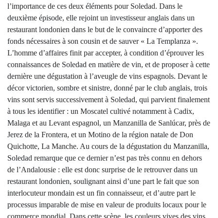
l’importance de ces deux éléments pour Soledad. Dans le
deuxième épisode, elle rejoint un investisseur anglais dans un
restaurant londonien dans le but de le convaincre d’apporter des
fonds nécessaires à son cousin et de sauver « La Templanza ».
L’homme d’affaires finit par accepter, à condition d’éprouver les
connaissances de Soledad en matière de vin, et de proposer à cette
dernière une dégustation à l’aveugle de vins espagnols. Devant le
décor victorien, sombre et sinistre, donné par le club anglais, trois
vins sont servis successivement à Soledad, qui parvient finalement
à tous les identifier : un Moscatel cultivé notamment à Cadix,
Malaga et au Levant espagnol, un Manzanilla de Sanlúcar, près de
Jerez de la Frontera, et un Motino de la région natale de Don
Quichotte, La Manche. Au cours de la dégustation du Manzanilla,
Soledad remarque que ce dernier n’est pas très connu en dehors
de l’Andalousie : elle est donc surprise de le retrouver dans un
restaurant londonien, soulignant ainsi d’une part le fait que son
interlocuteur mondain est un fin connaisseur, et d’autre part le
processus imparable de mise en valeur de produits locaux pour le
commerce mondial. Dans cette scène, les couleurs vives des vins