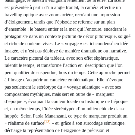
bastingage, le bateau s’éloignant lentement de la terre. La scène
est présentée à partir d’un angle frontal, la caméra effectue un
travelling optique avec zoom arrière, recréant une impression
d’éloignement, tandis que l’épisode se referme sur un plan
d’ensemble : le bateau entier et la mer qui l’entoure, encadrant le
protagoniste dans un contexte pictural de décor pittoresque, soigné
et riche de couleurs vives. Le « voyage » est ici condensé en idée
imagée, et n’est pas déployé de manière dramatique ou narrative.
Le caractère pictural du tableau, avec son effet ekphrastique,
ralentit le temps, et transforme l’action en description que l’on
peut qualifier de suspendue, hors du temps. Cette approche permet
à l’image d’acquérir un caractère emblématique. Elle n’évoque
pas seulement le stéréotype du « voyage atlantique » avec ses
composantes mythiques, mais sert en outre de « marqueur
d’époque », évoquant la couleur locale ou historique de l’époque
et, en même temps, l’idée stéréotypée d’un milieu chic de classe
huppée. Selon Paola Mananzani, ce type de marqueur produit un
[13]
« réalisme de surface
» et, grâce à son surcodage sémiotique,
décharge la représentation de l’exigence de précision et