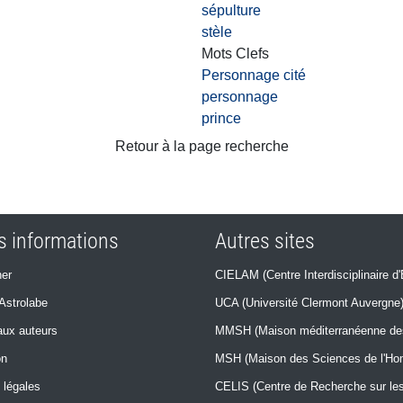
sépulture
stèle
Mots Clefs
Personnage cité
personnage
prince
Retour à la page recherche
s informations
Autres sites
er
CIELAM (Centre Interdisciplinaire d'
Astrolabe
UCA (Université Clermont Auvergne
ux auteurs
MMSH (Maison méditerranéenne des 
on
MSH (Maison des Sciences de l'H
 légales
CELIS (Centre de Recherche sur les 