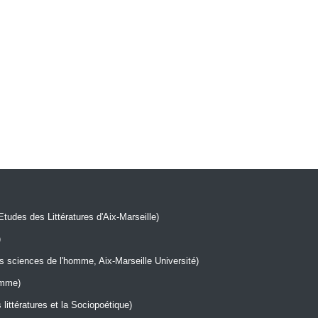
Etudes des Littératures d'Aix-Marseille)
)
sciences de l'homme, Aix-Marseille Université)
omme)
littératures et la Sociopoétique)