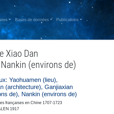
ires
Bases de données
Publications
de Xiao Dan
, Nankin (environs de)
eux: Yaohuamen (lieu),
 (architecture), Ganjiaxian
rons de), Nankin (environs de)
ues françaises en Chine 1707-1723
GALEN 1917