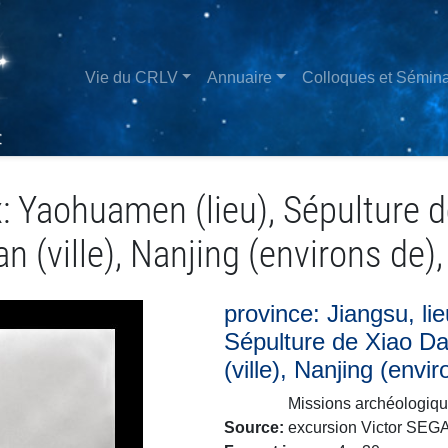
Aller
au
contenu
Main
Vie du CRLV
Annuaire
Colloques et Sémina
principal
navigation
x: Yaohuamen (lieu), Sépulture 
an (ville), Nanjing (environs de)
province: Jiangsu, li
Sépulture de Xiao Dan
(ville), Nanjing (envi
Missions archéologiq
Source
excursion Victor SE