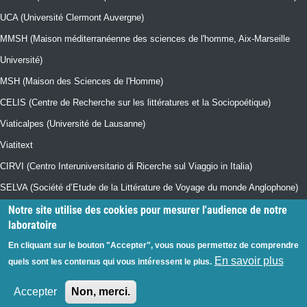
UCA (Université Clermont Auvergne)
MMSH (Maison méditerranéenne des sciences de l'homme, Aix-Marseille
Université)
MSH (Maison des Sciences de l'Homme)
CELIS (Centre de Recherche sur les littératures et la Sociopoétique)
Viaticalpes (Université de Lausanne)
Viatitext
CIRVI (Centro Interuniversitario di Ricerche sul Viaggio in Italia)
SELVA (Société d’Etude de la Littérature de Voyage du monde Anglophone)
Notre site utilise des cookies pour mesurer l'audience de notre
CIVIS (Université Européenne)
laboratoire
CRISIS (Maison de la Recherche, AMU)
En cliquant sur le bouton "Accepter", vous nous permettez de comprendre
Collection "Imago Mundi" (Sorbonne Université Presses)
En savoir plus
quels sont les contenus qui vous intéressent le plus.
Accepter
Non, merci.