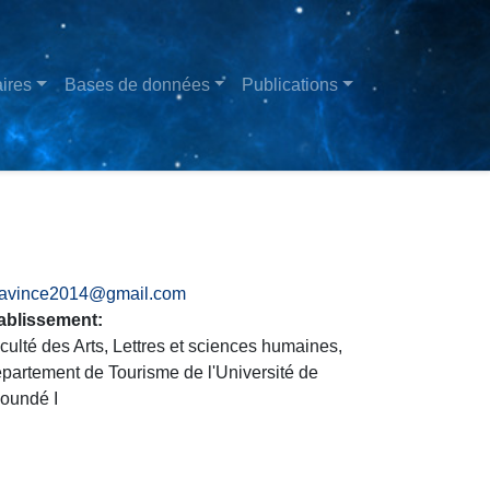
ires
Bases de données
Publications
favince2014@gmail.com
ablissement
culté des Arts, Lettres et sciences humaines,
partement de Tourisme de l'Université de
oundé I