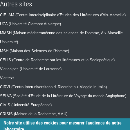
Autres sites
CIELAM (Centre Interdisciplinaire d'Etudes des Littératures d'Aix-Marseille)
UCA (Université Clermont Auvergne)
MMSH (Maison méditerranéenne des sciences de l'homme, Aix-Marseille
Université)
MSH (Maison des Sciences de l'Homme)
CELIS (Centre de Recherche sur les littératures et la Sociopoétique)
Viaticalpes (Université de Lausanne)
Viatitext
CIRVI (Centro Interuniversitario di Ricerche sul Viaggio in Italia)
SELVA (Société d’Etude de la Littérature de Voyage du monde Anglophone)
CIVIS (Université Européenne)
CRISIS (Maison de la Recherche, AMU)
Notre site utilise des cookies pour mesurer l'audience de notre
Collection "Imago Mundi" (Sorbonne Université Presses)
laboratoire