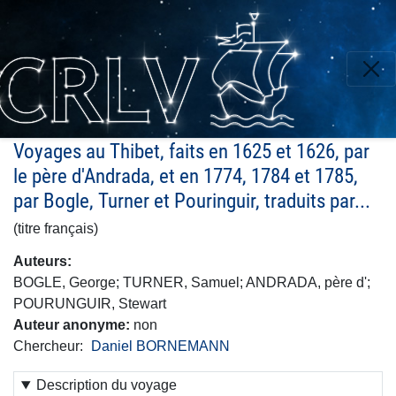
Aller
au
contenu
principal
Voyages au Thibet, faits en 1625 et 1626, par
le père d'Andrada, et en 1774, 1784 et 1785,
par Bogle, Turner et Pouringuir, traduits par...
(titre français)
Auteurs
BOGLE, George; TURNER, Samuel; ANDRADA, père d';
POURUNGUIR, Stewart
Auteur anonyme
non
Chercheur
Daniel BORNEMANN
Description du voyage