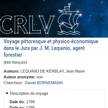
Aller
au
contenu
principal
Voyage pittoresque et physico-économique
dans le Jura par J. M. Lequinio, agent
forestier
(titre français)
Auteurs
LEQUINIO DE KERBLAY, Jean Marie
Auteur anonyme
non
Chercheur
Daniel BORNEMANN
Description du voyage
Date du
1799
Date au
1799